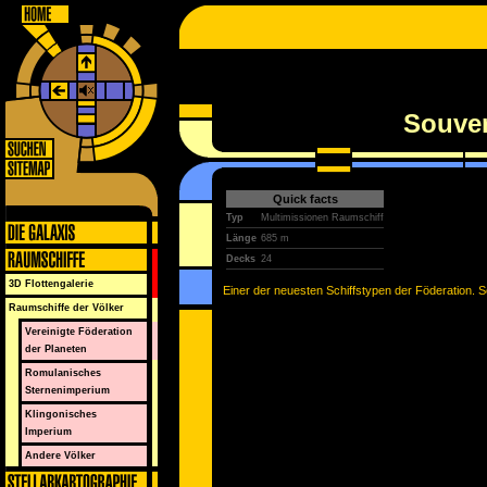
Souver
Quick facts
Typ
Multimissionen Raumschiff
Länge
685 m
Decks
24
3D Flottengalerie
Einer der neuesten Schiffstypen der Föderation. Sc
Raumschiffe der Völker
Vereinigte Föderation
der Planeten
Romulanisches
Sternenimperium
Klingonisches
Imperium
Andere Völker