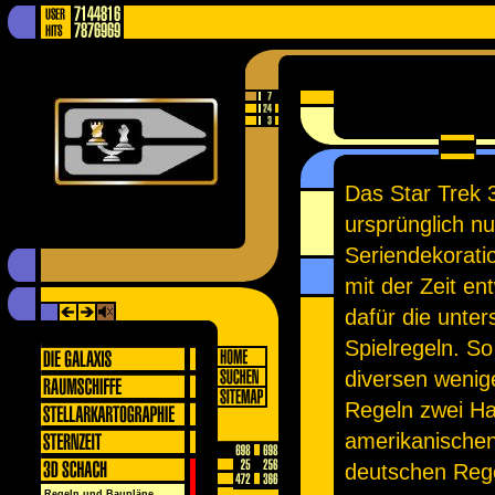
Das Star Trek
ursprünglich nu
Seriendekorati
mit der Zeit en
dafür die unter
Spielregeln. S
diversen wenige
Regeln zwei Ha
amerikanischen
deutschen Reg
Regeln und Baupläne