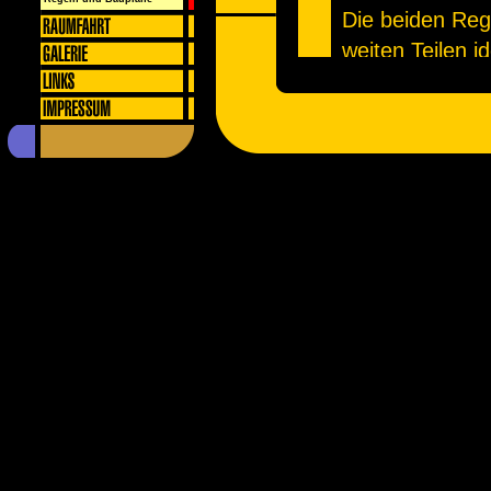
Die beiden Reg
weiten Teilen i
beide stützen s
Standardregeln
Weltschachver
grösste Untersc
Handhabung der
Die amerikanis
erlauben es, ei
den darauf befi
um 180 Grad z
Logischer ersch
deutschen Rege
Drehung nicht 
halte ich mich 
Klein und Jens