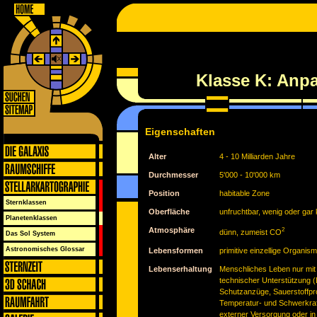
Klasse K: Anp
Eigenschaften
Alter
4 - 10 Milliarden Jahre
Durchmesser
5'000 - 10'000 km
Position
habitable Zone
Sternklassen
Oberfläche
unfruchtbar, wenig oder gar
Planetenklassen
Atmosphäre
2
dünn, zumeist CO
Das Sol System
Astronomisches Glossar
Lebensformen
primitive einzellige Organis
Lebenserhaltung
Menschliches Leben nur mi
technischer Unterstützung 
Schutzanzüge, Sauerstoffpro
Temperatur- und Schwerkraft
externer Versorgung oder in