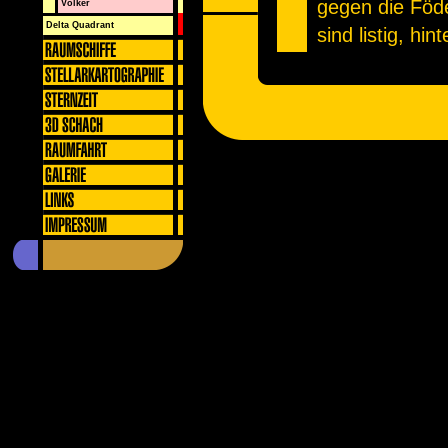
gegen die Föde
Völker
Delta Quadrant
sind listig, hin
vertrauenswür
oder dem Domi
sie alles und 
niemals das D
verraten, die 
Die Vorta hab
schlechte Auge
ausgezeichnet
zumindest teil
telekinetische
Zumindest eine
Föderation bis
Lage solche Kr
einzusetzen. O