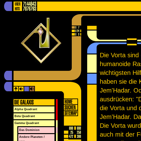
Die Vorta sind
humanoide Ras
wichtigsten Hi
haben sie die 
Jem'Hadar. Od
ausdrücken: "D
die Vorta und d
Alpha Quadrant
Jem'Hadar. Das
Beta Quadrant
Gamma Quadrant
Die Vorta wur
Das Dominion
auch mit der 
Andere Planeten /