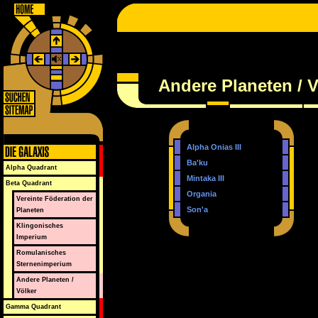
Andere Planeten / V
Alpha Onias III
Ba'ku
Alpha Quadrant
Mintaka III
Beta Quadrant
Organia
Vereinte Föderation der
Son'a
Planeten
Klingonisches
Imperium
Romulanisches
Sternenimperium
Andere Planeten /
Völker
Gamma Quadrant