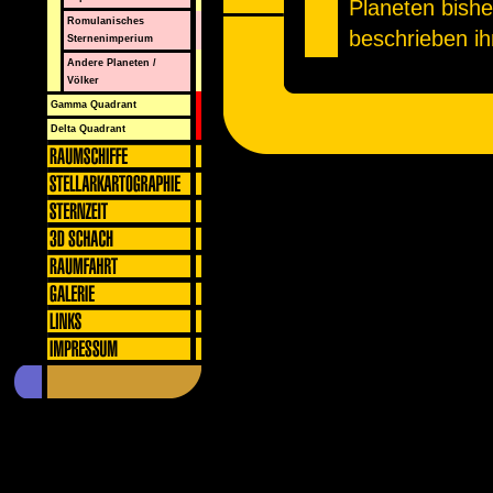
Planeten bishe
Romulanisches
beschrieben ih
Sternenimperium
Andere Planeten /
Welt von hera
Völker
Schönheit. Zu
Gamma Quadrant
Sehenswürdigk
Delta Quadrant
Feuerfälle von
das Tal von C
See. Viele Str
Städten sind s