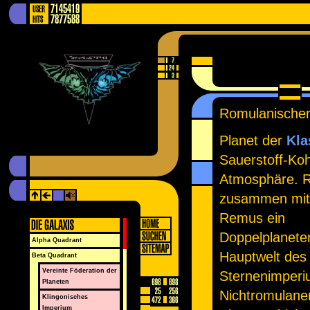
Romulanische
Planet der
Kla
Sauerstoff-Koh
Atmosphäre. R
zusammen mit
Remus ein
Doppelplaneten
Alpha Quadrant
Hauptwelt des
Beta Quadrant
Vereinte Föderation der
Sternenimperi
Planeten
Nichtromulane
Klingonisches
Imperium